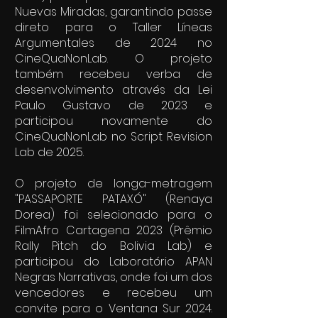
Nuevas Miradas, garantindo passe
direto para o Taller Líneas
Argumentales de 2024 no
CineQuaNonLab. O projeto
também recebeu verba de
desenvolvimento através da Lei
Paulo Gustavo de 2023 e
participou novamente do
CineQuaNonLab no Script Revision
Lab de 2025.
O projeto de longa-metragem
"PASSAPORTE PATAXÓ" (Renaya
Dorea) foi selecionado para o
FilmAfro Cartagena 2023 (Prêmio
Rally Pitch do Bolivia Lab) e
participou do Laboratório APAN
Negras Narrativas, onde foi um dos
vencedores e recebeu um
convite para o Ventana Sur 2024.