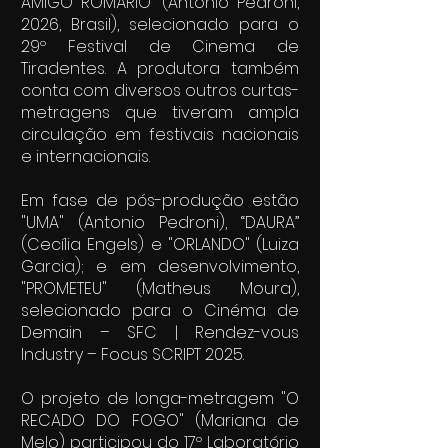
AMIGO ROMÁRIO” (Antonio Pedroni,
2026, Brasil), selecionado para o
29º Festival de Cinema de
Tiradentes. A produtora também
conta com diversos outros curtas-
metragens que tiveram ampla
circulação em festivais nacionais
e internacionais.
Em fase de pós-produção estão
"UMA" (Antonio Pedroni), “DAURA”
(Cecília Engels) e "ORLANDO" (Luiza
Garcia); e em desenvolvimento,
"PROMETEU" (Matheus Moura),
selecionado para o Cinéma de
Demain – SFC | Rendez-vous
Industry – Focus SCRIPT 2025.
O projeto de longa-metragem "O
RECADO DO FOGO" (Mariana de
Melo) participou do 17º Laboratório