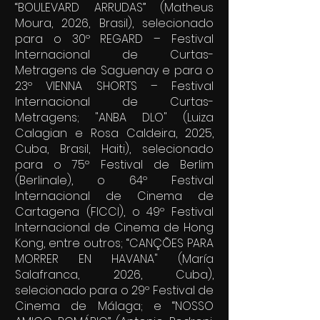
“BOULEVARD ARRUDAS” (Matheus
Moura, 2026, Brasil), selecionado
para o 30º REGARD – Festival
Internacional de Curtas-
Metragens de Saguenay e para o
23º VIENNA SHORTS – Festival
Internacional de Curtas-
Metragens; "ANBA DLO" (Luiza
Calagian e Rosa Caldeira, 2025,
Cuba, Brasil, Haiti), selecionado
para o 75º Festival de Berlim
(Berlinale), o 64º Festival
Internacional de Cinema de
Cartagena (FICCI), o 49º Festival
Internacional de Cinema de Hong
Kong, entre outros; “CANÇÕES PARA
MORRER EN HAVANA" (María
Salafranca, 2026, Cuba),
selecionado para o 29º Festival de
Cinema de Málaga; e “NOSSO