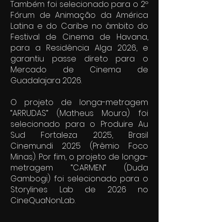
Também foi selecionado para o 2º
Fórum de Animação da América
Latina e do Caribe no âmbito do
Festival de Cinema de Havana,
para a Residência Alga 2026, e
garantiu passe direto para o
Mercado de Cinema de
Guadalajara 2026.
O projeto de longa-metragem
“ARRUDAS” (Matheus Moura) foi
selecionado para o Produire Au
Sud Fortaleza 2025, Brasil
Cinemundi 2025 (Prêmio Foco
Minas). Por fim, o projeto de longa-
metragem “CARMEN” (Duda
Gambogi) foi selecionado para o
Storylines Lab de 2026 no
CineQuaNonLab.