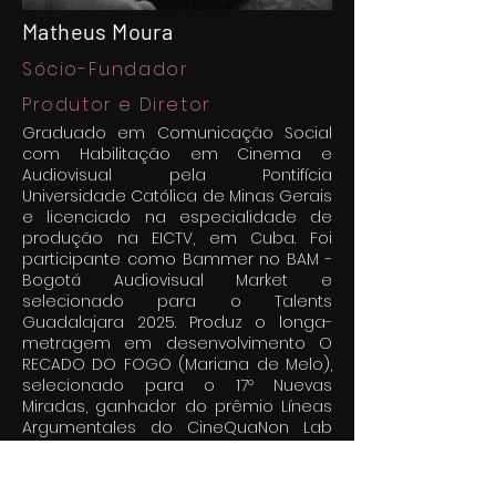
Matheus Moura
Sócio-Fundador
Produtor e Diretor
Graduado em Comunicação Social
com Habilitação em Cinema e
Audiovisual pela Pontifícia
Universidade Católica de Minas Gerais
e licenciado na especialidade de
produção na EICTV, em Cuba. Foi
participante como Bammer no BAM -
Bogotá Audiovisual Market e
selecionado para o Talents
Guadalajara 2025. Produz o longa-
metragem em desenvolvimento O
RECADO DO FOGO (Mariana de Melo),
selecionado para o 17º Nuevas
Miradas, ganhador do prêmio Líneas
Argumentales do CineQuaNon Lab
2024 e também participante da
Residência do CineQuaNon Lab 2025.
Produz o longa-metragem PASSAPORTE