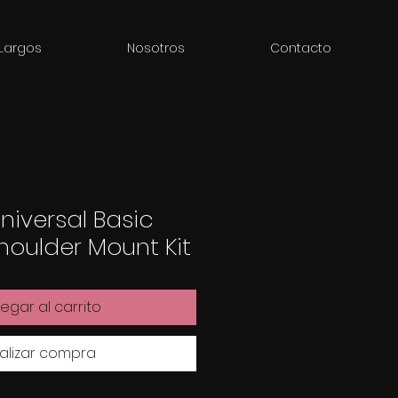
Largos
Nosotros
Contacto
niversal Basic
oulder Mount Kit
egar al carrito
alizar compra