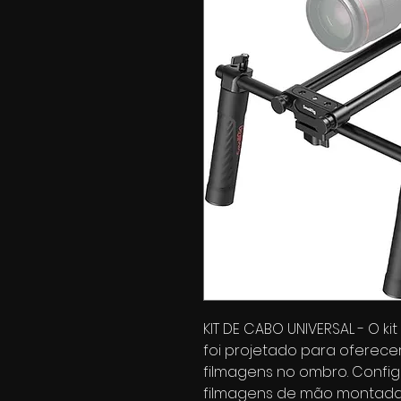
KIT DE CABO UNIVERSAL - O k
foi projetado para oferece
filmagens no ombro. Confi
filmagens de mão montada