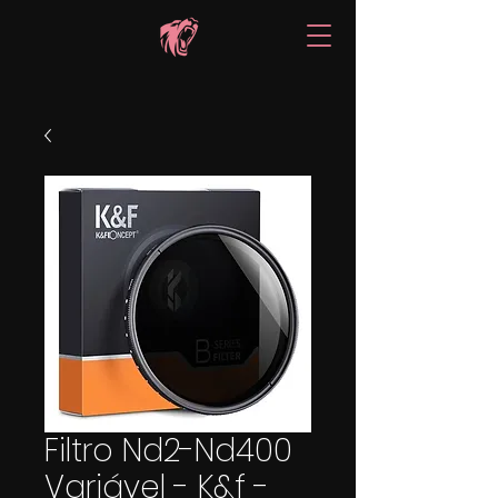
Filtro Nd2-Nd400
Variável - K&f -