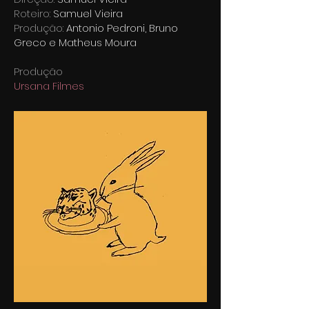
Roteiro:
Samuel Vieira
Produção:
Antonio Pedroni, Bruno
Greco
e
Matheus Moura
Produção
Ursana Filmes
Seleções
Sol Film Lab 2026.