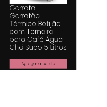
Garrafa
Garrafão
Térmico Botijão
com Torneira
para Café Água
Chá Suco 5 Litros
Agregar al carrito
Realizar compra
Capacidade Generosa de
5 Litros: Atende
eficientemente a grandes
grupos, proporcionando